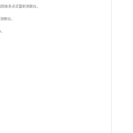
松岗回收多点式雷射测距仪，
雷射测距仪，
O，