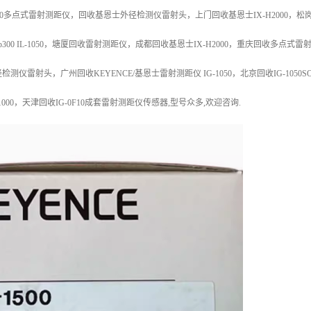
2000多点式雷射测距仪，回收基恩士外径检测仪雷射头，上门回收基恩士IX-H2000，
-p300 IL-1050，塘厦回收雷射测距仪，成都回收基恩士IX-H2000，重庆回收多点式
测仪雷射头，广州回收KEYENCE/基恩士雷射测距仪 IG-1050，北京回收IG-1050S
1000，天津回收IG-0F10成套雷射测距仪传感器,型号众多,欢迎咨询.