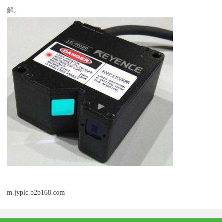
解。
m.jyplc.b2b168.com