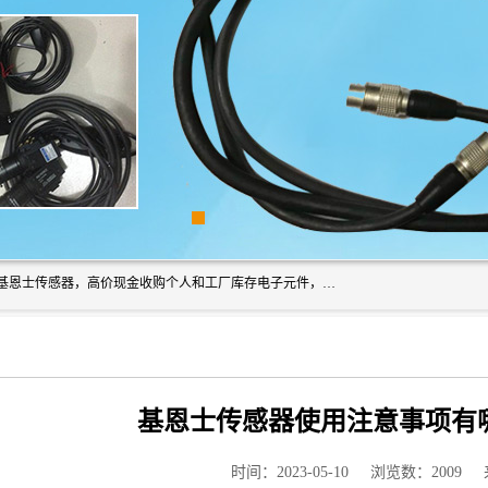
深圳市福田区诚芯源电子商行长期回收基恩士读码器、回收基恩士传感器，高价现金收购个人和工厂库存电子元件，我们以努力处事、以诚信待人，能迅速为客户消化库存、减少仓储、回笼资金，我们交易灵活方便，现金支付，价格合 理，尽量满足客户的要求，提供一条龙服务。
基恩士传感器使用注意事项有
时间：2023-05-10
浏览数：2009