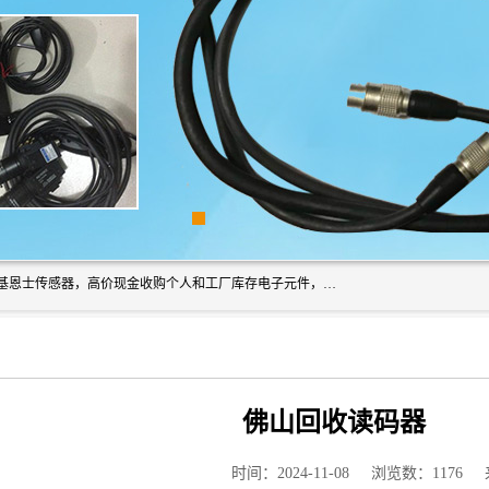
深圳市福田区诚芯源电子商行长期回收基恩士读码器、回收基恩士传感器，高价现金收购个人和工厂库存电子元件，我们以努力处事、以诚信待人，能迅速为客户消化库存、减少仓储、回笼资金，我们交易灵活方便，现金支付，价格合 理，尽量满足客户的要求，提供一条龙服务。
佛山回收读码器
时间：2024-11-08
浏览数：1176