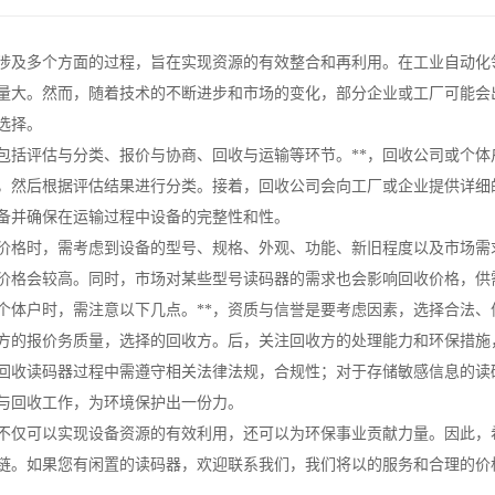
涉及多个方面的过程，旨在实现资源的有效整合和再利用。在工业自动化
量大。然而，随着技术的不断进步和市场的变化，部分企业或工厂可能会
选择。
包括评估与分类、报价与协商、回收与运输等环节。**，回收公司或个
，然后根据评估结果进行分类。接着，回收公司会向工厂或企业提供详细
备并确保在运输过程中设备的完整性和性。
价格时，需考虑到设备的型号、规格、外观、功能、新旧程度以及市场需
价格会较高。同时，市场对某些型号读码器的需求也会影响回收价格，供
个体户时，需注意以下几点。**，资质与信誉是要考虑因素，选择合法
方的报价务质量，选择的回收方。后，关注回收方的处理能力和环保措施
回收读码器过程中需遵守相关法律法规，合规性；对于存储敏感信息的读
与回收工作，为环境保护出一份力。
不仅可以实现设备资源的有效利用，还可以为环保事业贡献力量。因此，
链。如果您有闲置的读码器，欢迎联系我们，我们将以的服务和合理的价