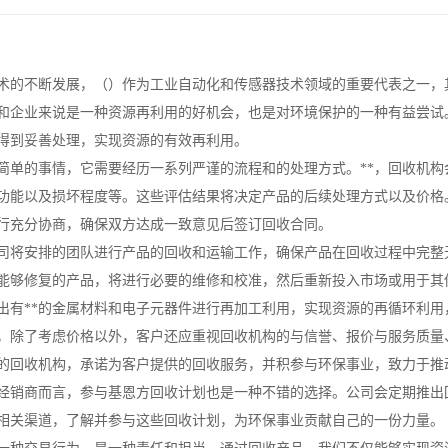
术的不断发展，（）作为工业自动化和传感器技术领域的重要代表之一，
和企业来说是一种资源再利用的好机会，也是对环境保护的一种有益尝试
得到妥善处理，实现资源的有效再利用。
简单的事情，它需要经历一系列严谨的流程和的处理方式。**，回收机
功能以及损坏程度等。这些评估结果将决定产品的后续处理方式以及价格
行充分协商，确保双方达成一致意见后签订回收合同。
司将安排的团队进行产品的回收和运输工作，确保产品在回收过程中完整
能够修复的产品，将进行必要的维修和校准，然后重新投入市场或用于其
出有**的金属材料和电子元器件进行再加工利用，实现资源的再循环利用
，除了考虑价格以外，客户还应重视回收机构的与信誉、报价与服务质量
的回收机构，承诺为客户提供的回收服务，并积参与环保事业，致力于推
经销商而言，参与基恩方回收计划也是一种不错的选择。公司会定期推出
相关渠道，了解并参与这些回收计划，为环保事业贡献自己的一份力量。