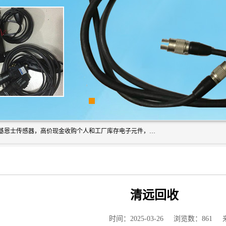
深圳市福田区诚芯源电子商行长期回收基恩士读码器、回收基恩士传感器，高价现金收购个人和工厂库存电子元件，我们以努力处事、以诚信待人，能迅速为客户消化库存、减少仓储、回笼资金，我们交易灵活方便，现金支付，价格合 理，尽量满足客户的要求，提供一条龙服务。
清远回收
时间：2025-03-26
浏览数：861