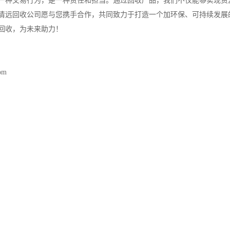
一种交易行为，是一种责任和担当。通过回收产品，我们不仅能够实现资
清远回收公司愿与您携手合作，共同致力于打造一个加环保、可持续发展
回收，为未来助力！
com