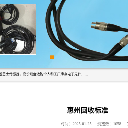
深圳市福田区诚芯源电子商行长期回收基恩士读码器、回收基恩士传感器，高价现金收购个人和工厂库存电子元件，我们以努力处事、以诚信待人，能迅速为客户消化库存、减少仓储、回笼资金，我们交易灵活方便，现金支付，价格合 理，尽量满足客户的要求，提供一条龙服务。
惠州回收标准
时间：2025-01-25
浏览数：1058