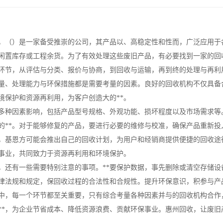
，（）是一家备受推崇的公司，其产品以、高稳定性和性而，广泛应用于
闲置库存或工程余货。为了有效处理这些废旧产品，有必要找到一家的回
环节，从评估与分类、报价与协商，到回收与运输，再到终的处理与再利
量、处理能力与环保措施都是需要考量的因素。良好的回收机构不仅具备
境保护和资源再利用，为客户创造大的**。
多种因素影响，包括产品型号规格、外观功能、损坏程度以及市场需求等
的**。对于能够修复的产品，要进行必要的维修与校准，确保产品重新投
，基恩方可能会推出自己的回收计划，为用户和经销商提供便捷的回收途
事业，共同致力于资源再利用和环境保护。
，还有一些需要特别注意的事项。**要保护数据，事先删除或清空存储
律法规和规定，保回收过程的合法性和合规性。提升环保意识，积参与产
中，每一个环节都至关重要，只有综合考量各种因素并与的回收机构合作
**，为企业节省成本、降低资源浪费、贡献环保事业。惠州回收，让废旧