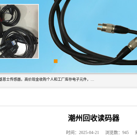
深圳市福田区诚芯源电子商行长期回收基恩士读码器、回收基恩士传感器，高价现金收购个人和工厂库存电子元件，我们以努力处事、以诚信待人，能迅速为客户消化库存、减少仓储、回笼资金，我们交易灵活方便，现金支付，价格合 理，尽量满足客户的要求，提供一条龙服务。
潮州回收读码器
时间：2025-04-21
浏览数：945